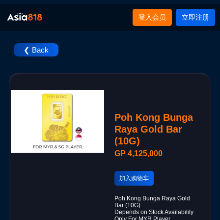
登入会员
立即注册
❮ Back
Poh Kong Bunga
Raya Gold Bar
(10G)
GP 4,125,000
加入购物车
Poh Kong Bunga Raya Gold
Bar (10G)
Depends on Stock Availability
Only For MYR Player