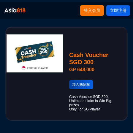
登入会员
立即注册
Cash Voucher
SGD 300
GP 648,000
加入购物车
Cash Voucher SGD 300
Unlimited claim to Win Big
prizes
Only For SG Player