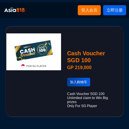
登入会员
立即注册
Cash Voucher
SGD 100
GP 219,000
加入购物车
Cash Voucher SGD 100
Unlimited claim to Win Big
prizes
Only For SG Player