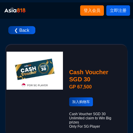
登入会员
立即注册
❮ Back
Cash Voucher
SGD 30
GP 67,500
加入购物车
Cash Voucher SGD 30
Unlimited claim to Win Big
prizes
Only For SG Player