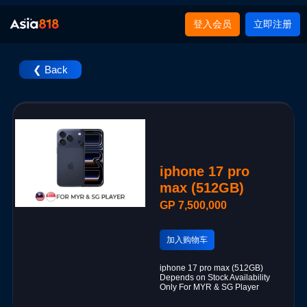
登入会员
立即注册
❮ Back
iphone 17 pro
max (512GB)
GP 7,500,000
加入购物车
iphone 17 pro max (512GB)
Depends on Stock Availability
Only For MYR & SG Player