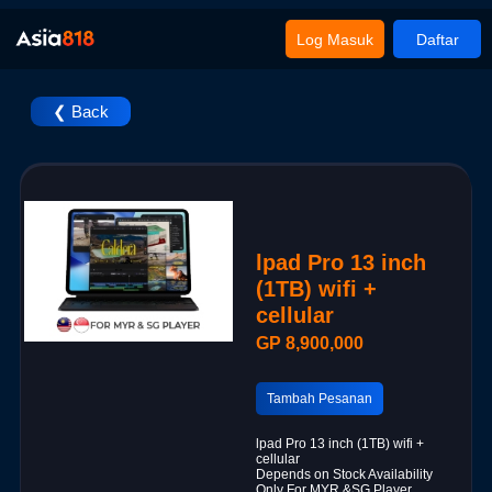
Log Masuk
Daftar
❮ Back
lpad Pro 13 inch
(1TB) wifi +
cellular
GP 8,900,000
Tambah Pesanan
lpad Pro 13 inch (1TB) wifi +
cellular
Depends on Stock Availability
Only For MYR &SG Player