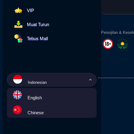
VIP
Muat Turun
Pensijilan & Kesel
Tebus Mall
Indonesian
English
Chinese