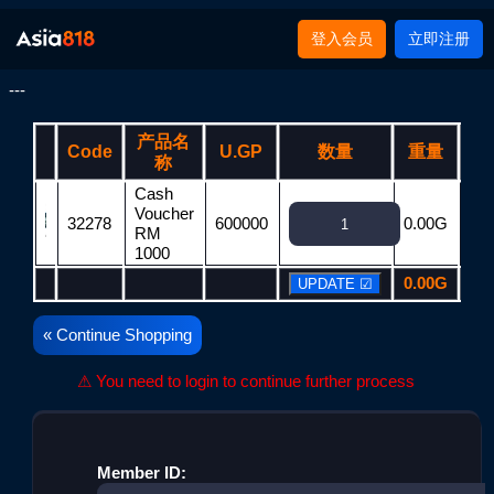
登入会员
立即注册
---
产品名
Code
U.GP
数量
重量
T
称
Cash
Voucher
32278
600000
0.00G
60
RM
1000
0.00G
60
« Continue Shopping
⚠ You need to login to continue further process
Member ID: