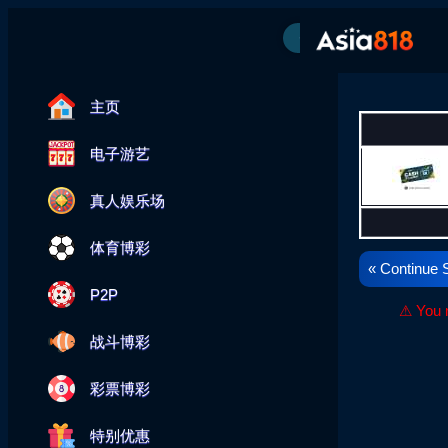
---
主页
电子游艺
真人娱乐场
体育博彩
« Continue 
P2P
⚠ You n
战斗博彩
彩票博彩
特别优惠