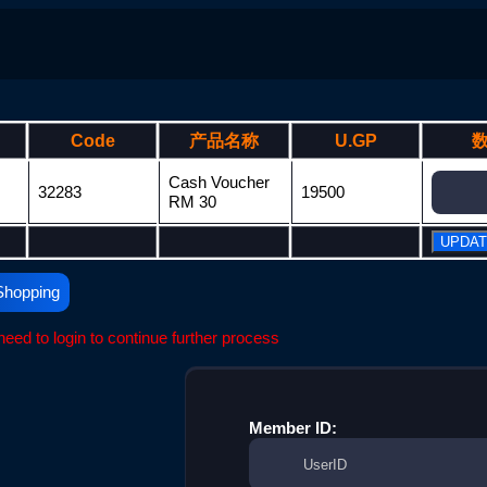
Code
产品名称
U.GP
Cash Voucher
32283
19500
RM 30
Shopping
eed to login to continue further process
Member ID: