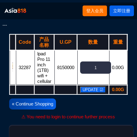
登入会员
立即注册
---
产品
Code
U.GP
数量
重量
T
名称
lpad
Pro 11
inch
32287
8150000
0.00G
81
(1TB)
wifi +
cellular
0.00G
81
« Continue Shopping
⚠ You need to login to continue further process