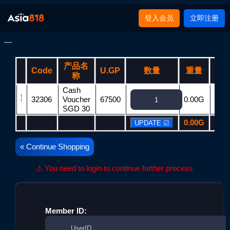
登入会员
立即注册
---
产品名
Code
U.GP
数量
重量
T.G
称
Cash
32306
Voucher
67500
0.00G
675
SGD 30
0.00G
675
« Continue Shopping
⚠ You need to login to continue further process
Member ID: