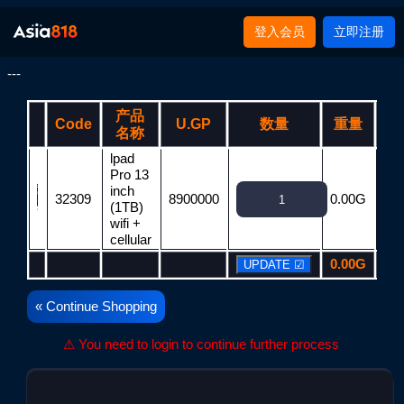
登入会员
立即注册
---
产品
Code
U.GP
数量
重量
T
名称
lpad
Pro 13
inch
32309
8900000
0.00G
89
(1TB)
wifi +
cellular
0.00G
89
« Continue Shopping
⚠ You need to login to continue further process